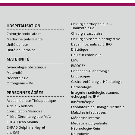
Chirurgie orthopédique –
HOSPITALISATION
Traumatologie
Chirurgie vasculaire
Chirurgie ambulatoire
Chirurgie viscérale et digestive
Médecine polyvalente
Devenir parents au CHPO
Unité de Jour
Diététique
Unité de Semaine
Douleur chronique
MATERNITÉ
EMG
EMOGEX
Gynécologie obstétrique
Endocrino-Diabétologie
Maternité
Endoscopie
Néonatologie
Gastro-entérologie-Hépatologie
Orthogénie – IVG
Hématologie
PERSONNES ÂGÉES
Imagerie : radiologie, scanner,
échographie, IRM
Accueil de Jour Thérapeutique
Kinésithérapie
Aide aux aidants
Laboratoire de Biologie Médicale
Consultation Mémoire
Maladies infectieuses
Filière Gérontologique Maïa
Médecine interne
EHPAD Jean Moulin
Médecine polyvalente
EHPAD Delphine Neyret
Néphrologie-Rein
Lits SAS
Neurologie