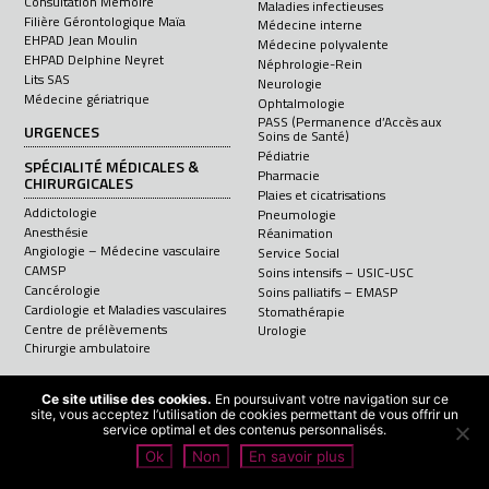
Consultation Mémoire
Maladies infectieuses
Filière Gérontologique Maïa
Médecine interne
EHPAD Jean Moulin
Médecine polyvalente
EHPAD Delphine Neyret
Néphrologie-Rein
Lits SAS
Neurologie
Médecine gériatrique
Ophtalmologie
PASS (Permanence d’Accès aux
URGENCES
Soins de Santé)
Pédiatrie
SPÉCIALITÉ MÉDICALES &
Pharmacie
CHIRURGICALES
Plaies et cicatrisations
Addictologie
Pneumologie
Anesthésie
Réanimation
Angiologie – Médecine vasculaire
Service Social
CAMSP
Soins intensifs – USIC-USC
Cancérologie
Soins palliatifs – EMASP
Cardiologie et Maladies vasculaires
Stomathérapie
Centre de prélèvements
Urologie
Chirurgie ambulatoire
Ce site utilise des cookies.
En poursuivant votre navigation sur ce
site, vous acceptez l’utilisation de cookies permettant de vous offrir un
service optimal et des contenus personnalisés.
mentions légales
I © 2026 GHND
Ok
Non
En savoir plus