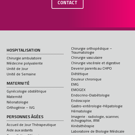
CONTACT
Chirurgie orthopédique –
HOSPITALISATION
Traumatologie
Chirurgie vasculaire
Chirurgie ambulatoire
Chirurgie viscérale et digestive
Médecine polyvalente
Devenir parents au CHPO
Unité de Jour
Diététique
Unité de Semaine
Douleur chronique
MATERNITÉ
EMG
EMOGEX
Gynécologie obstétrique
Endocrino-Diabétologie
Maternité
Endoscopie
Néonatologie
Gastro-entérologie-Hépatologie
Orthogénie – IVG
Hématologie
PERSONNES ÂGÉES
Imagerie : radiologie, scanner,
échographie, IRM
Accueil de Jour Thérapeutique
Kinésithérapie
Aide aux aidants
Laboratoire de Biologie Médicale