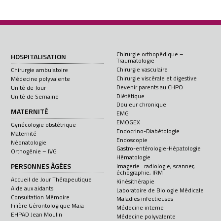
Chirurgie orthopédique –
HOSPITALISATION
Traumatologie
Chirurgie vasculaire
Chirurgie ambulatoire
Chirurgie viscérale et digestive
Médecine polyvalente
Devenir parents au CHPO
Unité de Jour
Diététique
Unité de Semaine
Douleur chronique
MATERNITÉ
EMG
EMOGEX
Gynécologie obstétrique
Endocrino-Diabétologie
Maternité
Endoscopie
Néonatologie
Gastro-entérologie-Hépatologie
Orthogénie – IVG
Hématologie
PERSONNES ÂGÉES
Imagerie : radiologie, scanner,
échographie, IRM
Accueil de Jour Thérapeutique
Kinésithérapie
Aide aux aidants
Laboratoire de Biologie Médicale
Consultation Mémoire
Maladies infectieuses
Filière Gérontologique Maïa
Médecine interne
EHPAD Jean Moulin
Médecine polyvalente